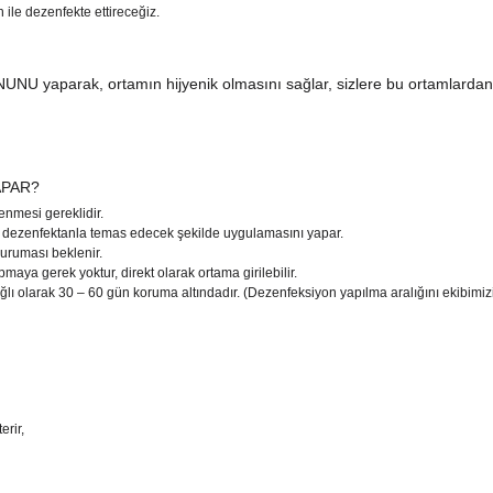
ile dezenfekte ettireceğiz.
U yaparak, ortamın hijyenik olmasını sağlar, sizlere bu ortamlardan 
APAR?
enmesi gereklidir.
ta dezenfektanla temas edecek şekilde uygulamasını yapar.
kuruması beklenir.
aya gerek yoktur, direkt olarak ortama girilebilir.
 olarak 30 – 60 gün koruma altındadır. (Dezenfeksiyon yapılma aralığını ekibimizin
erir,