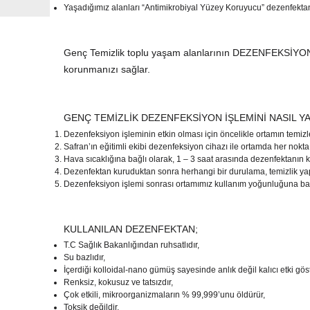
Yaşadığımız alanları “Antimikrobiyal Yüzey Koruyucu” dezenfektan 
Genç Temizlik toplu yaşam alanlarının DEZENFEKSİYONUN
korunmanızı sağlar.
GENÇ TEMİZLİK DEZENFEKSİYON İŞLEMİNİ NASIL Y
Dezenfeksiyon işleminin etkin olması için öncelikle ortamın temizl
Safran’ın eğitimli ekibi dezenfeksiyon cihazı ile ortamda her nok
Hava sıcaklığına bağlı olarak, 1 – 3 saat arasında dezenfektanın 
Dezenfektan kuruduktan sonra herhangi bir durulama, temizlik yapm
Dezenfeksiyon işlemi sonrası ortamımız kullanım yoğunluğuna bağlı
KULLANILAN DEZENFEKTAN;
T.C Sağlık Bakanlığından ruhsatlıdır,
Su bazlıdır,
İçerdiği kolloidal-nano gümüş sayesinde anlık değil kalıcı etki göst
Renksiz, kokusuz ve tatsızdır,
Çok etkili, mikroorganizmaların % 99,999’unu öldürür,
Toksik değildir,