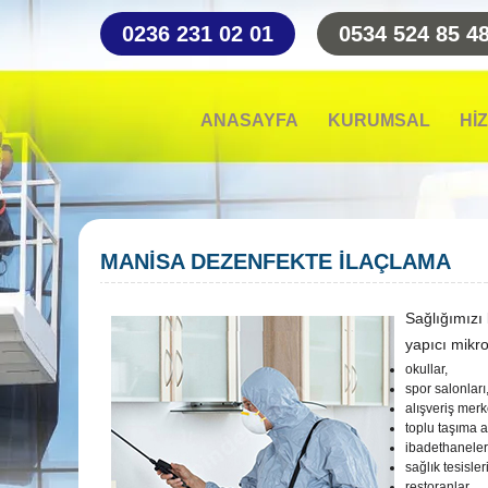
0236 231 02 01
0534 524 85 4
ANASAYFA
KURUMSAL
Hİ
MANİSA DEZENFEKTE İLAÇLAMA
Sağlığımızı 
yapıcı mikro
okullar,
spor salonları
alışveriş merk
toplu taşıma a
ibadethaneler
sağlık tesisleri
restoranlar,