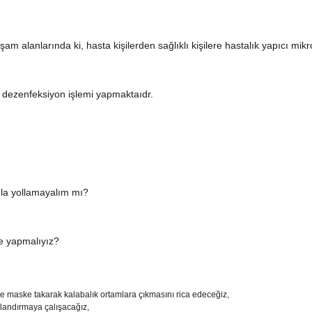
aşam alanlarında ki, hasta kişilerden sağlıklı kişilere hastalık yapıcı mik
 dezenfeksiyon işlemi yapmaktaıdr.
kula yollamayalım mı?
e yapmalıyız?
ise maske takarak kalabalık ortamlara çıkmasını rica edeceğiz,
alandırmaya çalışacağız,